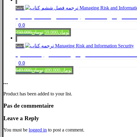
was:
is:
Sale!
تومان59.000.
تومان250.000.
Managing Risk and Inf
0.0
Original
Current
تومان
59.000
تومان
250.000
price
price
was:
is:
Sale!
تومان59.000.
تومان250.000.
Managing Risk and Information Se
0.0
Original
Current
تومان
400.000
تومان
649.000
price
price
was:
is:
...
تومان400.000.
تومان649.000.
Product has been added to your list.
Pas de commentaire
Leave a Reply
You must be
logged in
to post a comment.