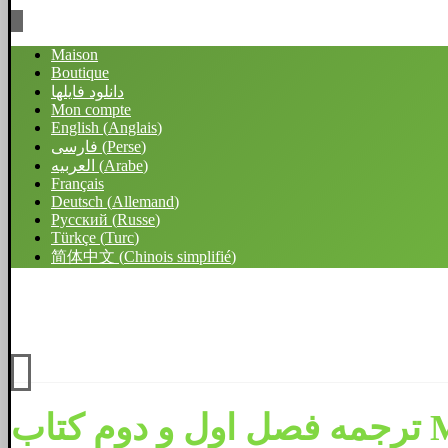
Maison
Boutique
دانلود فایلها
Mon compte
English
(
Anglais
)
)
Perse
(
فارسی
)
Arabe
(
العربیه
Français
Deutsch
(
Allemand
)
Русский
(
Russe
)
Türkçe
(
Turc
)
简体中文
(
Chinois simplifié
)
فیسبوک
اینستاگرام
لینکدین
توئیتر
واتساپ
تلگرام
کلیه حقوق متعلق به محمد خان میرزایی می باشد.
Ma