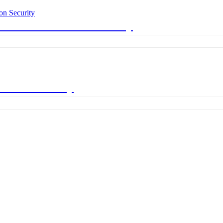
ترجمه فصل ششم کتاب ormation Security
ترجمه کتاب curity