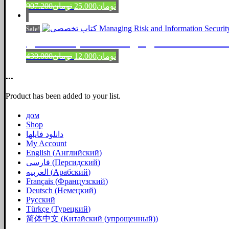
Original
Current
907.200
تومان
25.000
تومان
price
price
was:
is:
Sale!
تومان25.000.
تومان907.200.
کتاب تخصصی Managing Risk and 
Original
Current
430.000
تومان
12.000
تومان
price
price
was:
is:
...
تومان12.000.
تومان430.000.
Product has been added to your list.
дом
Shop
دانلود فایلها
My Account
English
(
Английский
)
فارسی
(
Персидский
)
العربیه
(
Арабский
)
Français
(
Французский
)
Deutsch
(
Немецкий
)
Русский
Türkçe
(
Турецкий
)
简体中文
(
Китайский (упрощенный)
)