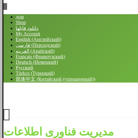
дом
Shop
دانلود فایلها
My Account
English
(
Английский
)
فارسی
(
Персидский
)
العربیه
(
Арабский
)
Français
(
Французский
)
Deutsch
(
Немецкий
)
Русский
Türkçe
(
Турецкий
)
简体中文
(
Китайский (упрощенный)
)
فیسبوک
اینستاگرام
لینکدین
توئیتر
واتساپ
تلگرام
کلیه حقوق متعلق به محمد خان میرزایی می باشد.
مدیریت فناوری اطلاعات