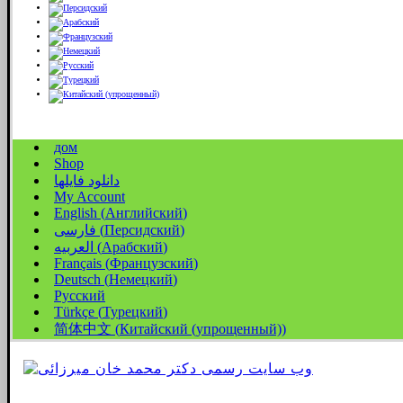
дом
Shop
دانلود فایلها
My Account
English
(
Английский
)
فارسی
(
Персидский
)
العربیه
(
Арабский
)
Français
(
Французский
)
Deutsch
(
Немецкий
)
Русский
Türkçe
(
Турецкий
)
简体中文
(
Китайский (упрощенный)
)