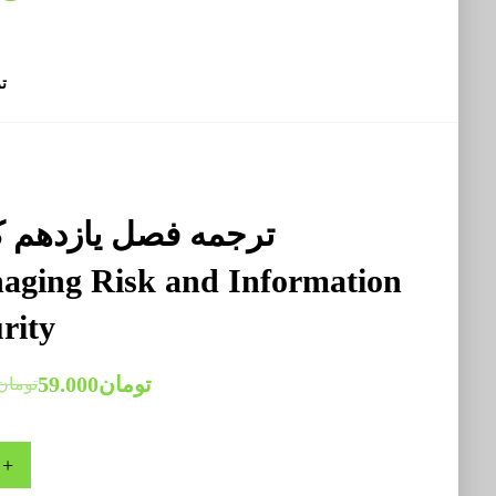
ت
ترجمه فصل یازدهم ک
aging Risk and Information
rity
تومان
59.000
تومان
+