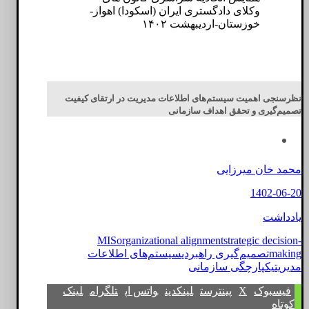
وکلای دادگستری ایران (اسکودا) اهواز-
خوزستان-اردیبهشت ۱۴۰۲
نظرسنجی اهمیت سیستم‌های اطلاعات مدیریت در ارتقای کیفیت
تصمیم‌گیری و تحقق اهداف سازمانی
محمد خان میرزایی
1402-06-20
یادداشت
MIS
organizational alignment
strategic decision-
making
تصمیم‌گیری راهبردی
سیستم‌های اطلاعات
مدیریت
یکپارچگی سازمانی
فیسبوک
X
پینترست
لینکدین
واتس اپ
تلگرام
لینک
کوتاه